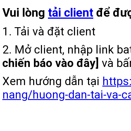
Vui lòng
tải client
để đượ
1. Tải và đặt client
2. Mở client, nhập link b
chiến báo vào đây]
và bấ
Xem hướng dẫn tại
https
nang/huong-dan-tai-va-c