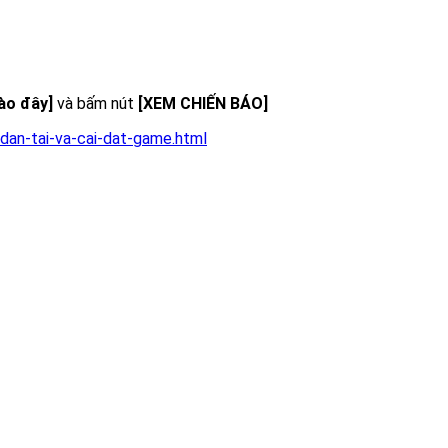
vào đây]
và bấm nút
[XEM CHIẾN BÁO]
dan-tai-va-cai-dat-game.html