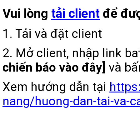
Vui lòng
tải client
để đượ
1. Tải và đặt client
2. Mở client, nhập link b
chiến báo vào đây]
và bấ
Xem hướng dẫn tại
https
nang/huong-dan-tai-va-c